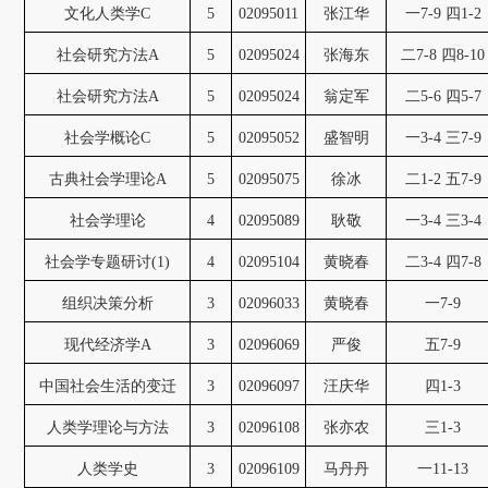
文化人类学C
5
02095011
张江华
一7-9 四1-2
社会研究方法A
5
02095024
张海东
二7-8 四8-10
社会研究方法A
5
02095024
翁定军
二5-6 四5-7
社会学概论C
5
02095052
盛智明
一3-4 三7-9
古典社会学理论A
5
02095075
徐冰
二1-2 五7-9
社会学理论
4
02095089
耿敬
一3-4 三3-4
社会学专题研讨(1)
4
02095104
黄晓春
二3-4 四7-8
组织决策分析
3
02096033
黄晓春
一7-9
现代经济学A
3
02096069
严俊
五7-9
中国社会生活的变迁
3
02096097
汪庆华
四1-3
人类学理论与方法
3
02096108
张亦农
三1-3
人类学史
3
02096109
马丹丹
一11-13