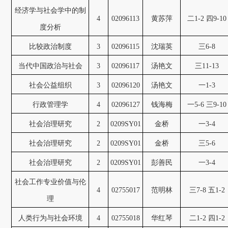
经济学与社会学中的制
4
02096113
黄苏萍
二1-2 四9-10
度分析
比较政治制度
3
02096115
沈瑞英
三6-8
当代中国政治与社会
3
02096117
汤艳文
三11-13
社会公益组织
3
02096120
汤艳文
一1-3
行政管理学
4
02096127
钱海梅
一5-6 三9-10
社会治理研究
2
0209SY01
金桥
一3-4
社会治理研究
2
0209SY01
金桥
三5-6
社会治理研究
2
0209SY01
彭善民
一3-4
社会工作专业价值与伦
4
02755017
范明林
三7-8 五1-2
理
人类行为与社会环境
4
02755018
华红琴
二1-2 四1-2