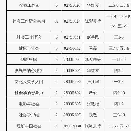
个案工作A
6
02755020
华红琴
二6-8 四7-9
一7-9 二7-9 
社会工作野外实习
12
02755024
陈彩霞等
7-9 五7-9
社会工作理论
3
02755031
彭善民
三1-3
健康与社会
5
02756032
马磊
三7-8 五7-9
创新中国
3
2800L001
李友梅等
一11-13
影视中的心理学
2
2800R001
华红琴
四3-4
文化人类学入门
2
2800R200
张江华
一3-4
社会学的想象力
2
2800R802
严俊
四9-10
电影与社会
2
2800R805
张敦福
四1-2
社会学思维
2
2800R807
耿敬
三9-10
理解中国社会
4
2800RH30
张海东等
二1-2 四1-2