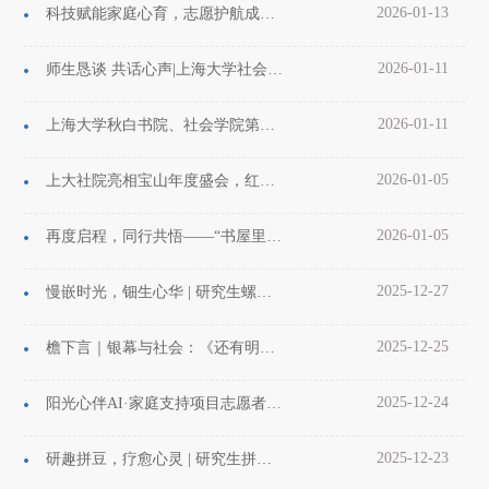
2026-01-13
科技赋能家庭心育，志愿护航成长之路——上海大学社会学院与市残疾人福利基金会大学生志愿实训签约仪式顺利举行
2026-01-11
师生恳谈 共话心声|上海大学社会学院第八届师生恳谈会顺利召开
2026-01-11
上海大学秋白书院、社会学院第四届科技创新与创业训练营开营仪式顺利举行
2026-01-05
上大社院亮相宝山年度盛会，红色家风剧目绘就传承新篇
2026-01-05
再度启程，同行共悟——“书屋里的中国红”第三次话剧展演顺利完成
2025-12-27
慢嵌时光，钿生心华 | 研究生螺钿制作心理沙龙圆满举办
2025-12-25
檐下言｜银幕与社会：《还有明天》观影会顺利举办
2025-12-24
阳光心伴AI·家庭支持项目志愿者招募首次面试会顺利举行
2025-12-23
研趣拼豆，疗愈心灵 | 研究生拼豆DIY心理沙龙圆满举办