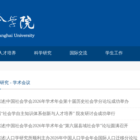
人才培养
科学研究
国际交流
学生工作
Chinese Journal of Sociology
Chinese Sociological Review
人类学民俗学研究所
社会科学方法班
费孝通论文奖
本科生教育
研究生培养
人口学研究所
课程建设
实践基地
社会工作系
社会学系
科研论文
学术著作
科研项目
学术会议
媒体报道
研究机构
学术刊物
虚拟仿真实验室
学位点建设
研究生成果
培养方案
教学信息
招生信息
培养动态
优秀论文
精品课程
课程信息
市级平台
校院中心
交流合作
学生交流
交流项目
都市社会工作研究
社会杂志
中法合作
学工团队
团学工作
奖助学金
学生获奖
榜样先锋
毕业就业
研究
-
学术会议
述|中国社会学会2026年学术年会第十届历史社会学分论坛成功举办
届“社会学自主知识体系创新与人才培养” 院友研讨会成功举行
述|中国社会学会2026年学术年会“第六届县域社会学”论坛圆满召开
述|人口学研究所顺利主办2026年中国人口学会年会国际人口迁移分论坛