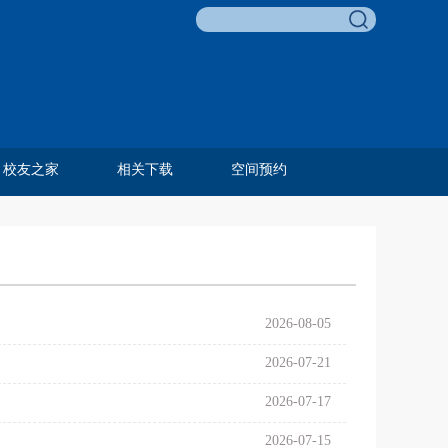
校友之家
相关下载
空间预约
李友梅教育基金
校友名录
校友风采
历任教工
毕业合影
费孝通教育奖
邓伟志育才奖
孙嘉明奖学金
田野调查项目
田野调查奖
青葵奖学金
组织相关
人事相关
科研相关
外事相关
学生相关
教学相关
资产财务
综合类
2026-08-05
2026-07-21
2026-07-17
2026-07-15