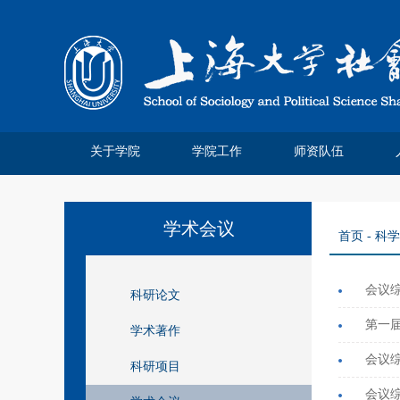
关于学院
学院工作
师资队伍
学院简介
院系领导
系所介绍
系庆四十
管理分工
离退休工作
系庆公告
系庆贺信
社院人说
党务公开
院务公开
工会妇委
领军人才
教师名录
特聘教授
博士后站
师资招聘
荣休教师
永远怀念
学术会议
首页
-
科学
会议综
科研论文
第一
学术著作
会议综
科研项目
会议综