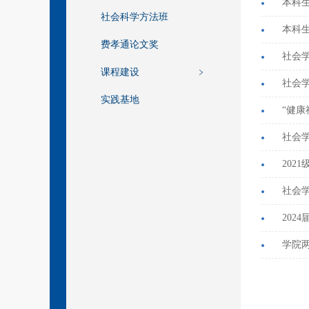
社会科学方法班
本科
费孝通论文奖
社会
课程建设
社会学
实践基地
“健康
社会
社会学
202
学院两