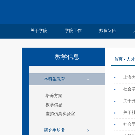
关于学院
学院工作
师资队伍
学院简介
院系领导
系所介绍
系庆四十
管理分工
离退休工作
系庆公告
系庆贺信
社院人说
党务公开
院务公开
工会妇委
领军人才
教师名录
特聘教授
博士后站
师资招聘
荣休教师
永远怀念
教学信息
首页
-
人才
上海
本科生教育
社会学
培养方案
教学信息
关于
虚拟仿真实验室
社会学
研究生培养