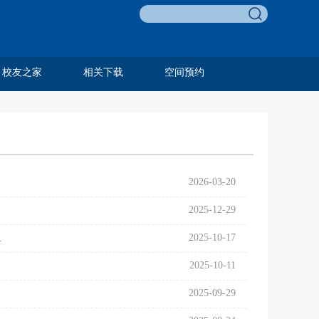
校友之家
相关下载
空间预约
李友梅教育基金
校友名录
校友风采
历任教工
毕业合影
费孝通教育奖
邓伟志育才奖
孙嘉明奖学金
田野调查项目
田野调查奖
青葵奖学金
组织相关
人事相关
科研相关
外事相关
学生相关
教学相关
资产财务
综合类
2026-03-20
2025-12-29
2025-10-17
024级之前学生）
2025-10-11
2025-09-29