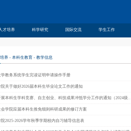
人才培养
科学研究
国际交流
学生工作
Chinese Journal of Sociology
Chinese Sociological Review
人类学民俗学研究所
社会科学方法班
费孝通论文奖
本科生教育
研究生培养
人口学研究所
课程建设
实践基地
社会工作系
社会学系
科研论文
学术著作
科研项目
学术会议
媒体报道
研究机构
学术刊物
虚拟仿真实验室
学位点建设
研究生成果
培养方案
教学信息
招生信息
培养动态
优秀论文
精品课程
课程信息
市级平台
校院中心
交流合作
学生交流
交流项目
都市社会工作研究
社会杂志
中法合作
学工团队
团学工作
奖助学金
学生获奖
榜样先锋
毕业就业
培养
-
本科生教育
-
教学信息
大学教务系统学生完读证明申请操作手册
院关于做好2026届本科生毕业论文工作的通知
关于开展本科生学科竞赛、自主创业、科技成果冲抵学分工作的通知（2
社会学院应届本科生推免细则科研成果的修订方案
院2025-2026学年秋季学期校内自习辅导信息表