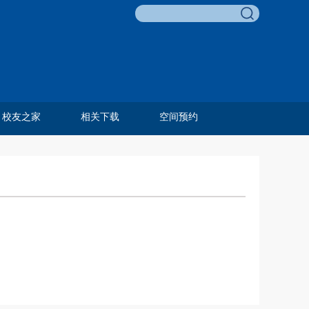
校友之家
相关下载
空间预约
李友梅教育基金
校友名录
校友风采
历任教工
毕业合影
费孝通教育奖
邓伟志育才奖
孙嘉明奖学金
田野调查项目
田野调查奖
青葵奖学金
组织相关
人事相关
科研相关
外事相关
学生相关
教学相关
资产财务
综合类