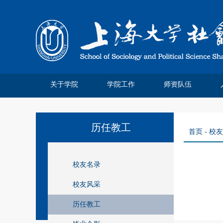
关于学院
学院工作
师资队伍
学院简介
院系领导
系所介绍
系庆四十
管理分工
离退休工作
系庆公告
系庆贺信
社院人说
党务公开
院务公开
工会妇委
领军人才
教师名录
特聘教授
博士后站
师资招聘
荣休教师
永远怀念
历任教工
首页
-
校友
校友名录
校友风采
历任教工