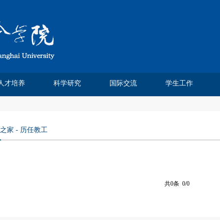
人才培养
科学研究
国际交流
学生工作
Chinese Journal of Sociology
Chinese Sociological Review
人类学民俗学研究所
社会科学方法班
费孝通论文奖
本科生教育
研究生培养
人口学研究所
课程建设
实践基地
社会工作系
社会学系
科研论文
学术著作
科研项目
学术会议
媒体报道
研究机构
学术刊物
虚拟仿真实验室
学位点建设
研究生成果
培养方案
教学信息
招生信息
培养动态
优秀论文
精品课程
课程信息
市级平台
校院中心
交流合作
学生交流
交流项目
都市社会工作研究
社会杂志
中法合作
学工团队
团学工作
奖助学金
学生获奖
榜样先锋
毕业就业
之家
-
历任教工
共0条 0/0