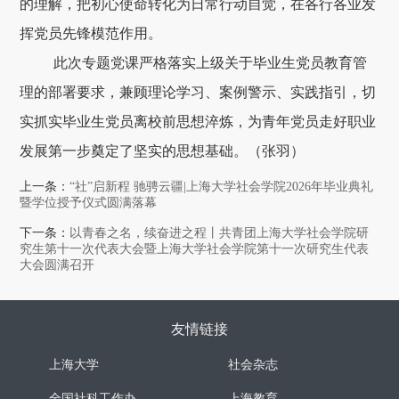
的理解，把初心使命转化为日常行动自觉，在各行各业发
挥党员先锋模范作用。
此次专题党课严格落实上级关于毕业生党员教育管
理的部署要求，兼顾理论学习、案例警示、实践指引，切
实抓实毕业生党员离校前思想淬炼，为青年党员走好职业
发展第一步奠定了坚实的思想基础。（张羽）
上一条：
“社”启新程 驰骋云疆|上海大学社会学院2026年毕业典礼
暨学位授予仪式圆满落幕
下一条：
以青春之名，续奋进之程丨共青团上海大学社会学院研
究生第十一次代表大会暨上海大学社会学院第十一次研究生代表
大会圆满召开
友情链接
上海大学
社会杂志
全国社科工作办
上海教育