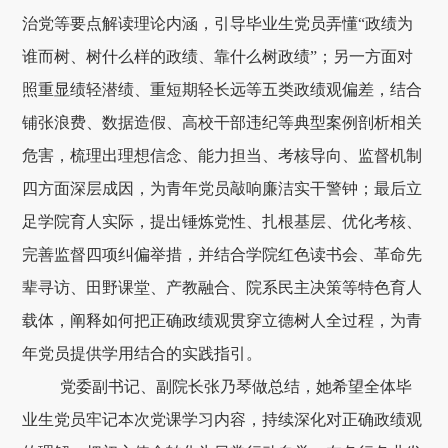
治党等要点解读理论内涵，引导毕业生党员弄懂“政绩为
谁而树、树什么样的政绩、靠什么树政绩”；另一方面对
照重显绩轻潜绩、重短期轻长远等五类政绩观偏差，结合
铺张浪费、数据造假、高校干部违纪等典型案例剖析相关
危害，梳理出理想信念、能力担当、考核导向、监督机制
四方面深层成因，为青年党员敲响廉洁实干警钟；最后立
足学院育人实际，提出锤炼党性、扎根基层、优化考核、
完善监督四项纠偏举措，并结合学院红色读书会、革命先
辈寻访、田野课堂、产教融合、院系民主决策等特色育人
载体，阐释如何把正确政绩观贯穿立德树人全过程，为青
年党员提供学用结合的实践指引。
党委副书记、副院长张乃琴做总结，她希望全体毕
业生党员牢记本次党课学习内容，持续深化对正确政绩观