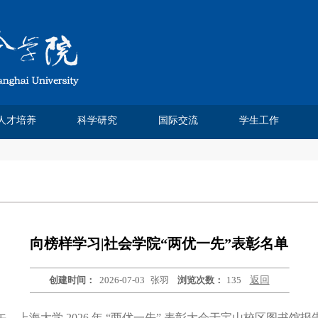
人才培养
科学研究
国际交流
学生工作
Chinese Journal of Sociology
Chinese Sociological Review
人类学民俗学研究所
社会科学方法班
费孝通论文奖
本科生教育
研究生培养
人口学研究所
课程建设
实践基地
社会工作系
社会学系
科研论文
学术著作
科研项目
学术会议
媒体报道
研究机构
学术刊物
虚拟仿真实验室
学位点建设
研究生成果
培养方案
教学信息
招生信息
培养动态
优秀论文
精品课程
课程信息
市级平台
校院中心
交流合作
学生交流
交流项目
都市社会工作研究
社会杂志
中法合作
学工团队
团学工作
奖助学金
学生获奖
榜样先锋
毕业就业
向榜样学习|社会学院“两优一先”表彰名单
创建时间：
2026-07-03
张羽
浏览次数：
135
返回
1 日上午，上海大学 2026 年 “两优一先” 表彰大会于宝山校区图书