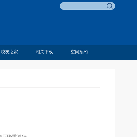
校友之家
相关下载
空间预约
李友梅教育基金
校友名录
校友风采
历任教工
毕业合影
费孝通教育奖
邓伟志育才奖
孙嘉明奖学金
田野调查项目
田野调查奖
青葵奖学金
组织相关
人事相关
科研相关
外事相关
学生相关
教学相关
资产财务
综合类
馆报告厅隆重举行。