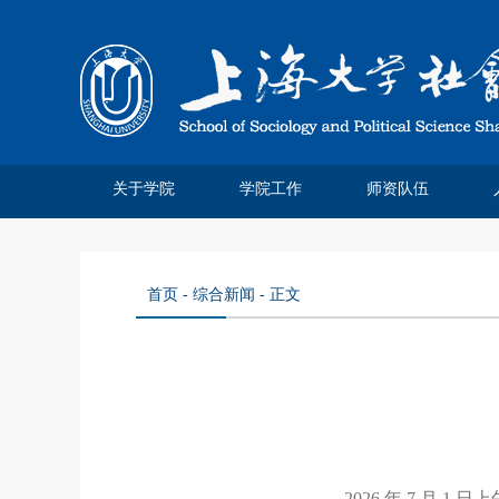
关于学院
学院工作
师资队伍
学院简介
院系领导
系所介绍
系庆四十
管理分工
离退休工作
系庆公告
系庆贺信
社院人说
党务公开
院务公开
工会妇委
领军人才
教师名录
特聘教授
博士后站
师资招聘
荣休教师
永远怀念
首页
-
综合新闻
- 正文
2026 年 7 月 