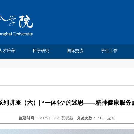
人才培养
科学研究
国际交流
学生工作
Chinese Journal of Sociology
Chinese Sociological Review
人类学民俗学研究所
社会科学方法班
费孝通论文奖
本科生教育
研究生培养
人口学研究所
课程建设
实践基地
社会工作系
社会学系
科研论文
学术著作
科研项目
学术会议
媒体报道
研究机构
学术刊物
虚拟仿真实验室
学位点建设
研究生成果
培养方案
教学信息
招生信息
培养动态
优秀论文
精品课程
课程信息
市级平台
校院中心
交流合作
学生交流
交流项目
都市社会工作研究
社会杂志
中法合作
学工团队
团学工作
奖助学金
学生获奖
榜样先锋
毕业就业
系列讲座（六）| “一体化”的迷思——精神健康服务
创建时间：
2025-05-17
莫晓燕
浏览次数：
212
返回