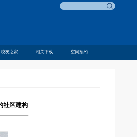
校友之家
相关下载
空间预约
李友梅教育基金
校友名录
校友风采
历任教工
毕业合影
费孝通教育奖
邓伟志育才奖
孙嘉明奖学金
田野调查项目
田野调查奖
青葵奖学金
组织相关
人事相关
科研相关
外事相关
学生相关
教学相关
资产财务
综合类
的社区建构