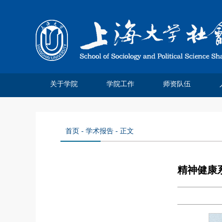
关于学院
学院工作
师资队伍
学院简介
院系领导
系所介绍
系庆四十
管理分工
离退休工作
系庆公告
系庆贺信
社院人说
党务公开
院务公开
工会妇委
领军人才
教师名录
特聘教授
博士后站
师资招聘
荣休教师
永远怀念
首页
-
学术报告
- 正文
精神健康