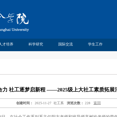
人才培养
科学研究
国际交流
学生工作
Chinese Journal of Sociology
Chinese Sociological Review
人类学民俗学研究所
社会科学方法班
费孝通论文奖
本科生教育
研究生培养
人口学研究所
课程建设
实践基地
社会工作系
社会学系
科研论文
学术著作
科研项目
学术会议
媒体报道
研究机构
学术刊物
虚拟仿真实验室
学位点建设
研究生成果
培养方案
教学信息
招生信息
培养动态
优秀论文
精品课程
课程信息
市级平台
校院中心
交流合作
学生交流
交流项目
都市社会工作研究
社会杂志
中法合作
学工团队
团学工作
奖助学金
学生获奖
榜样先锋
毕业就业
力 社工逐梦启新程 ——2025级上大社工素质拓
创建时间：
2025-11-27
社工系
浏览次数：
228
返回
2日至23日，在社会工作系副系主任阳方老师和班导师高树玲老师的带