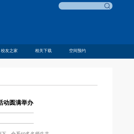
校友之家
相关下载
空间预约
李友梅教育基金
校友名录
校友风采
历任教工
毕业合影
费孝通教育奖
邓伟志育才奖
孙嘉明奖学金
田野调查项目
田野调查奖
青葵奖学金
组织相关
人事相关
科研相关
外事相关
学生相关
教学相关
资产财务
综合类
展活动圆满举办
领下，全系60多名师生共