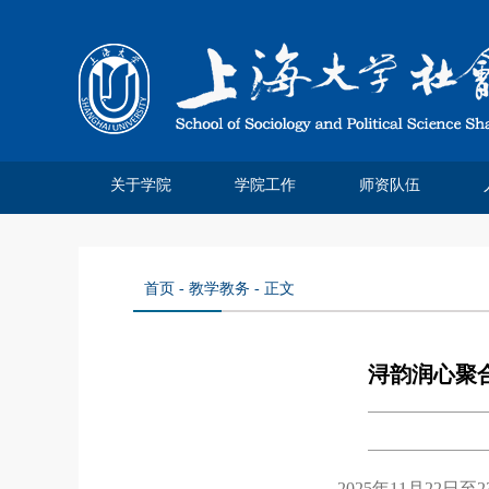
关于学院
学院工作
师资队伍
学院简介
院系领导
系所介绍
系庆四十
管理分工
离退休工作
系庆公告
系庆贺信
社院人说
党务公开
院务公开
工会妇委
领军人才
教师名录
特聘教授
博士后站
师资招聘
荣休教师
永远怀念
首页
-
教学教务
- 正文
浔韵润心聚合
2025年11月2