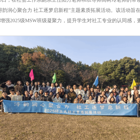
浔韵润心聚合力 社工逐梦启新程”主题素质拓展活动。该活动旨
增强2025级MSW班级凝聚力，提升学生对社工专业的认同感，