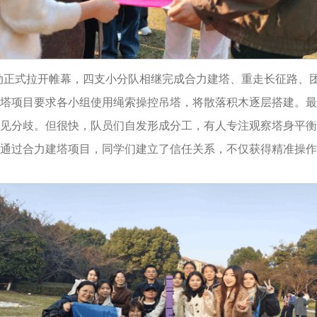
动正式拉开帷幕，四支小分队相继完成合力建塔、重走长征路、
塔项目要求各小组使用绳索操控吊塔，将散落积木逐层搭建。最
见分歧。但很快，队员们自发形成分工，有人专注观察塔身平衡
通过合力建塔项目，同学们建立了信任关系，不仅获得精准操作