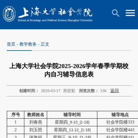
首页
-
教学教务
- 正文
上海大学社会学院2025-2026学年春季学期校
内自习辅导信息表
创建时间：
2026-03-17
郑宏彩
浏览次数：
336
返回
序号
教师姓名
辅导时间
辅导地点
1
刘春燕
星期四
社会学院楼333
_9-10_[1-18]
2
刘玉照
星期四
社会学院楼443
_11-12_[1-18]
星期三
_9-10_[1-18]
3
张敦福
社会学院楼441