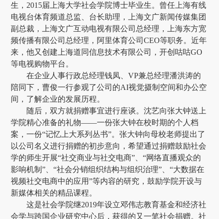
生，2015届上海大学社会学院博士毕业生。曾任上海有线
电视台体育频道总监、台长助理，上海文广新闻传媒集团
副总裁，上海文广互动电视有限公司总经理，上海东方宽
频传播有限公司总经理，阿里体育公司CEO等职务。近年
来，他又创建上海道同信息技术有限公司，开创咕咕GO
等电视购物平台。
在企业人事行政总经理钱凤、VP兼总经理潘洪涛的
陪同下，曹俊一行参观了公司的AI视觉摄制空间和办公空
间，了解企业的发展历程。
随后，双方就捐赠事宜进行座谈。沈艺向张大钟送上
学院精心准备的礼物——一份张大钟在校时期的个人档
案，一份“记忆上大系列丛书”。张大钟向母校老师提出了
以公司名义进行捐赠的初步意向，希望通过捐赠鼓励社会
学的师生开展“社交商业与社交电商”、“网络直播观众的
影响机制”、“社会分销组织结构与组织治理”、“大数据在
视频社交电商中的应用”等内容的研究，鼓励学院开设与
新媒体相关的精品课程。
这是社会学院继2019年设立邓伟志教育基金和经济社
会学与跨国企业研究中心后，获得的又一笔社会捐赠。社