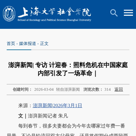
首页
-
媒体报道
- 正文
澎湃新闻| 专访 计迎春：照料危机在中国家庭
内部引发了一场革命｜
创建时间：
2026-03-04
转自澎湃新闻
浏览次数：
314
返回
来源：
澎湃新闻|2026年3月1日
文｜
澎湃新闻记者 朱凡
每到春节，很多夫妻都会为今年去哪家过年费一番
思量，不论是轮流回双方父母家，还是将假期分成两段两