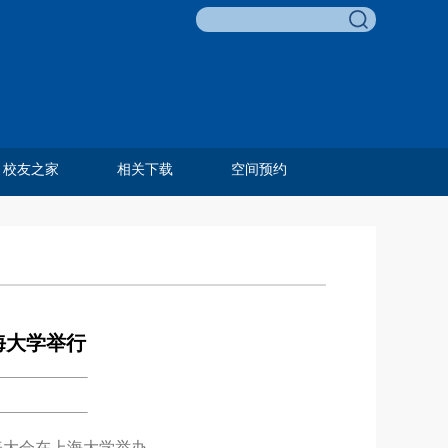
校友之家
相关下载
空间预约
李友梅教育基金
校友名录
校友风采
历任教工
毕业合影
费孝通教育奖
邓伟志育才奖
孙嘉明奖学金
田野调查项目
田野调查奖
青葵奖学金
组织相关
人事相关
科研相关
外事相关
学生相关
教学相关
资产财务
综合类
海大学举行
代表大会在上海大学举办。