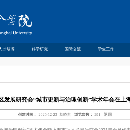
人才培养
科学研究
国际交流
学生工作
Chinese Journal of Sociology
Chinese Sociological Review
人类学民俗学研究所
社会科学方法班
费孝通论文奖
本科生教育
研究生培养
人口学研究所
课程建设
实践基地
社会工作系
社会学系
科研论文
学术著作
科研项目
学术会议
媒体报道
研究机构
学术刊物
虚拟仿真实验室
学位点建设
研究生成果
培养方案
教学信息
招生信息
培养动态
优秀论文
精品课程
课程信息
市级平台
校院中心
交流合作
学生交流
交流项目
都市社会工作研究
社会杂志
中法合作
学工团队
团学工作
奖助学金
学生获奖
榜样先锋
毕业就业
区发展研究会“城市更新与治理创新”学术年会在上
创建时间：
2025-12-23
莫晓燕
浏览次数：
591
返回
市更新与治理创新”学术年会暨上海市社区发展研究会2025年会员