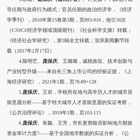
导任期与政府行为模式：官员任期的政治经济学，《经济
学季刊》，2016年第15卷第3期，页893-916，他引56次
（CSSCI/经济学领域顶级期刊）《社会科学文摘》转载；
《经济社会学研究》，第5辑全文转载；澎湃新闻删节转
载（2017年2月17日）
4.陈明艺、
庞保庆
、王璐璐，减税效应、技术创新与
产业转型升级——来自长三角上市公司的经验证据，《上
海经济研究》，2021年1期，页78-89+128
5.
庞保庆、
王岩，学校所在地与高学历人才的城市居
留意愿分析——基于特大城市人才居留意愿的实证考察，
《公共治理评论》，2019年1期，页103-115
6.
庞保庆
、朱颖、王芳，市长更替能否影响地方财政
资金审计力度?——基于全国地市数据的实证分析，《公