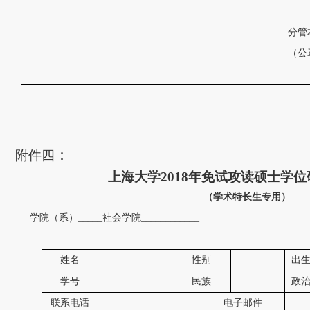
分管
（公
：
附件四
上海大学
2018
年免试攻读硕士学位
（学术特长生专用）
学院（系）
_____
社会学院
____________
姓名
性别
出
学号
民族
政
联系电话
电子邮件