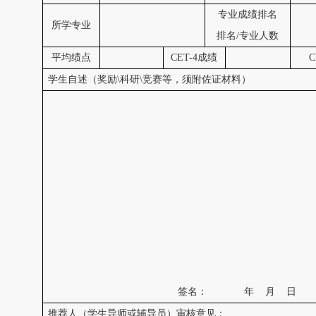
专业成绩排名
所学专业
排名
/
专业人数
平均绩点
CET-4
成绩
C
学生自述（奖励
\
科研
\
竞赛等，须附佐证材料）
签名：
年
月
日
推荐人（学生导师或辅导员）审核意见：