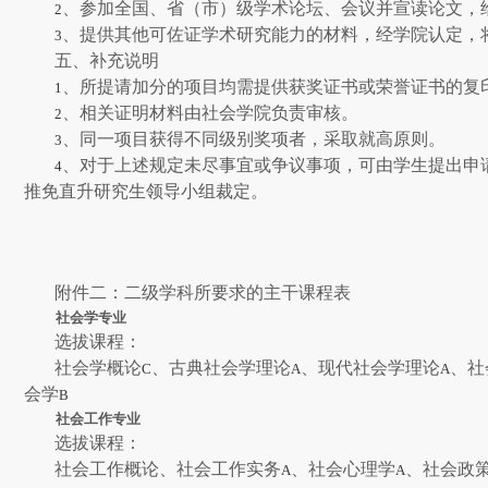
、参加全国、省（市）级学术论坛、会议并宣读论文，
2
、提供其他可佐证学术研究能力的材料，经学院认定，
3
五、补充说明
、所提请加分的项目均需提供获奖证书或荣誉证书的复
1
、相关证明材料由社会学院负责审核。
2
、同一项目获得不同级别奖项者，采取就高原则。
3
、对于上述规定未尽事宜或争议事项，可由学生提出申
4
推免直升研究生领导小组裁定。
附件二：二级学科所要求的主干课程表
社会学专业
选拔课程：
社会学概论
、古典社会学理论
、现代社会学理论
、社
C
A
A
会学
B
社会工作专业
选拔课程：
社会工作概论、社会工作实务
、社会心理学
、社会政
A
A