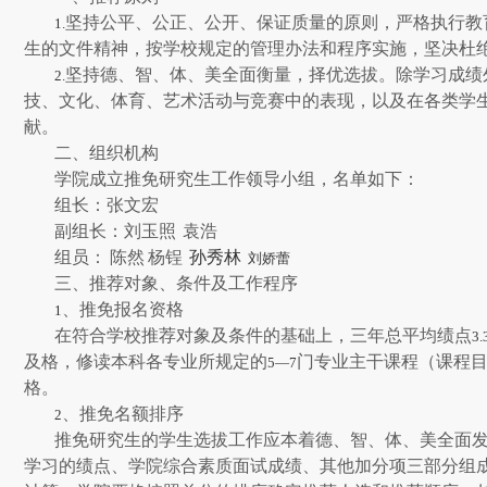
坚持公平、公正、公开、保证质量的原则，严格执行教
1.
生的文件精神，按学校规定的管理办法和程序实施，坚决杜
坚持德、智、体、美全面衡量，择优选拔。除学习成绩
2.
技、文化、体育、艺术活动与竞赛中的表现，以及在各类学
献。
二、组织机构
学院成立推免研究生工作领导小组，名单如下：
组长：张文宏
副组长：刘玉照
袁浩
组员：
陈然
杨锃
孙秀林
刘
娇蕾
三、推荐对象、条件及工作程序
、推免报名资格
1
在符合学校推荐对象及条件的基础上，三年总平均绩点
3.
及格，修读本科各专业所规定的
门专业主干课程（课程
5—7
格。
、推免名额排序
2
推免研究生的学生选拔工作应本着德、智、体、美全面
学习的绩点、学院综合素质面试成绩、其他加分项三部分组