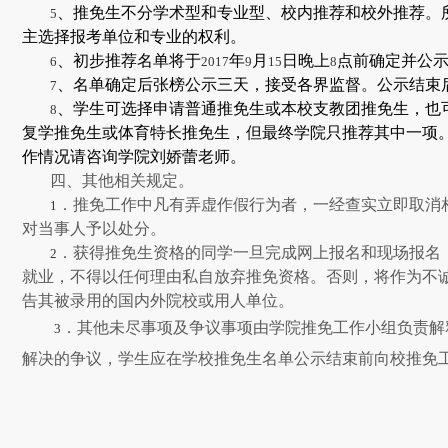
、推免生不分学术型和专业型、校内推荐和校外推荐。
5
主选择报考单位和专业的权利。
、初步推荐名单将于
年
月
日晚上
点前确定并公
6
2017
9
15
8
、名单确定后张榜公示三天，接受各界监督。公示结束
7
、学生可选择申请普通推免生或本校支教团推免生，也
8
复学推免生或体育特长推免生，但最终学院只推荐其中一项
作情况请咨询学院刘娇蕾老师。
四、其他相关规定。
．推免工作中凡有弄虚作假行为者，一经查实立即取消
1
对当事人予以处分。
．获得推免生资格的同学一旦完成网上报名和现场报名
2
就业，不得以任何理由私自放弃推免资格。否则，将作为不
告其被录用的国内外院校或用人单位。
．其他未尽事项及争议事项由学院推免工作小组负责解
3
解决的争议，学生应在学校推免生名单公示结束前向校推免