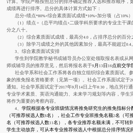
计算。学院严格按照总分的排序确定推荐人选和推荐顺序，
成绩再进行排序。总分的具体计算方式如下：
总分
绩点
综合素质面试成绩
加分项（占
=
*80%+
*10%+
10%
（
）绩点
（总平均绩点
二级学科所要求的专业主干课
1
=
+
分之八十。
（
）综合素质面试成绩，最高分
，占排序总分的百分
2
4.0
（
）除学习成绩之外的其他因素加分，最高不能超过
3
0.4
、综合素质面试安排
3
学生到学院教学秘书或辅导员办公室处领取报名表或从
师或辅导员的推荐意见，然后将报名表于
月
日
点前交学
9
13
16
社会学系和社会工作系将各自独立组织综合素质面试。
象的推免报名资格要求（见第一项）。社会工作系面试定于
2
通知。社会学系面试定于
年
月
日上午
，地点另行
2017
9
14
8:30
专业学术素质、英语沟通能力、未来学习规划等内容，学生
将作为重要的考察内容。
、
学院根据各专业班级情况将推免研究生的推免指标分
4
（可推荐候选人数
名），社会工作专业班推免名额
名（可
8
2
名（可推荐候选人数
名），各专业推荐名额未满，不可转
11
学生主动放弃，可从本专业推荐候选人中根据总分排序情况