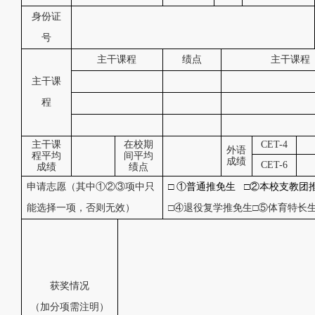
身份证
号
主干课程
绩点
主干课程
主干课
程
主干课
在校期
CET-4
外语
程平均
间平均
成绩
CET-6
成绩
绩点
申请志愿（其中①②③项中只
□
①
普通推免生
□②本校支教团
能选择一项，否则无效）
□④退役复学推免生□⑤体育特长
获奖情况
（加分项需注明）