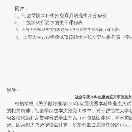
附件：
、社会学院本科生推免直升研究生加分条例
1
、二级学科所要求的主干课程表
2
3
、
上海大学
2018
年免试攻读硕士学位研究生推荐表
（可下载）
、
上海大学
年免试攻读硕士学位研究生推荐表（学
4
2018
附件一
社会学院本科生推免直升研究生
根据学校《关于做好推荐
年应届优秀本科毕业生免试
2018
的相关精神，社会学院在本次推免工作中，对于曾经在大学
级各项奖励和荣誉称号的学生个人（不包括团体奖，学术类
分。因为排序总分按绩点计算，所加分数占总排序分的
，
10%
下：