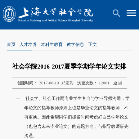
首页
-
人才培养
-
本科生教育
-
教学信息
- 正文
社会学院2016-2017夏季学期学年论文安排
创建时间：
2017-06-19
郑宏彩
浏览次数：
12001
返回
一．
社会学、社会工作两专业学生各自与
学业导师
沟通，学
年论文的指导
教
师原则上也是毕业论文的指导
教
师，不
再更换
。
因此希望同学们抓紧时间考虑好自己学年论文
（也包含未来毕业论文）的选题方向，与指导
教
师事先
沟通。