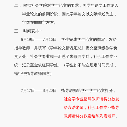
二．
根据社会学院对学年论文的要求，将学年论文工作纳入
毕业论文的前期阶段，因此学年论文以文献综述为主，
字数在8000字左右。
三．
时间安排：
6月1
9
日——7月
16
日 学生完成学年论文的撰写，
发给
指导教师，
并填写《学年论文情况汇总》提交至班级教学负
责人处，社会学专业统一汇总至
朱颖
同学处，社会工作专业
统一汇总至
金俊红
同学处。
（学生如不能在规定时间完成，
需征得指导教师同意）
7月1
7
日——8月20日 指导教师给学生学年论文打分，
社会学专业
指导教师请
将分数发
给袁浩老师，社会工作专业
指导
教师请
将分数发给陈彩霞老师
。