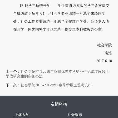
17-18学年
秋季
开学 学生请将纸
质
版的学年论文提交
至班级教学负责人处，社会学专业请统一汇总至
朱颖
同学
处，社会工作专业请统一汇总至
金俊红
同学处。各负责人请
在开学一周之内将学年论文统一提交至
本科教务办公
室。
社会学院
袁浩
201
7
-
6
-
10
上一条：
社会学院推荐2018年应届优秀本科毕业生免试攻读硕士
学位研究生的实施办法
下一条：
社会学院2016-2017学年春季学期主监考安排
友情链接
上海大学
社会杂志