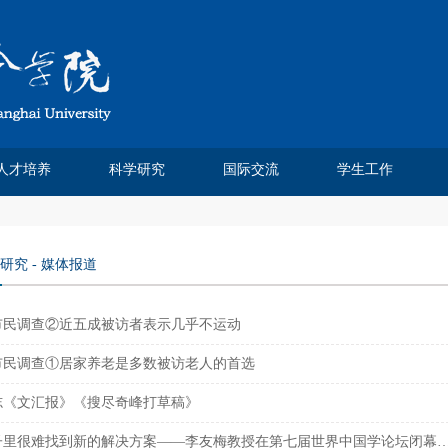
人才培养
科学研究
国际交流
学生工作
Chinese Journal of Sociology
Chinese Sociological Review
人类学民俗学研究所
社会科学方法班
费孝通论文奖
本科生教育
研究生培养
人口学研究所
课程建设
实践基地
社会工作系
社会学系
科研论文
学术著作
科研项目
学术会议
媒体报道
研究机构
学术刊物
虚拟仿真实验室
学位点建设
研究生成果
培养方案
教学信息
招生信息
培养动态
优秀论文
精品课程
课程信息
市级平台
校院中心
交流合作
学生交流
交流项目
都市社会工作研究
社会杂志
中法合作
学工团队
团学工作
奖助学金
学生获奖
榜样先锋
毕业就业
研究
-
媒体报道
市民调查②近五成被访者表示几乎不运动
市民调查①居家养老是多数被访老人的首选
志《文汇报》《搜尽奇峰打草稿》
老箱子里很难找到新的解决方案——李友梅教授在第七届世界中国