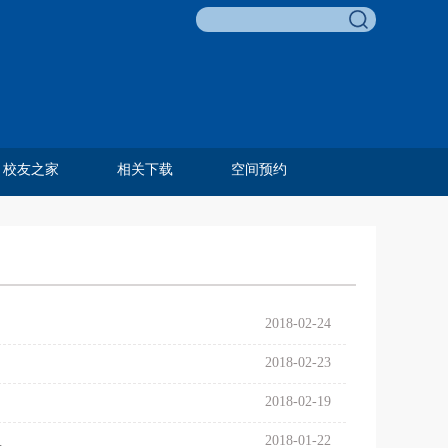
校友之家
相关下载
空间预约
李友梅教育基金
校友名录
校友风采
历任教工
毕业合影
费孝通教育奖
邓伟志育才奖
孙嘉明奖学金
田野调查项目
田野调查奖
青葵奖学金
组织相关
人事相关
科研相关
外事相关
学生相关
教学相关
资产财务
综合类
2018-02-24
2018-02-23
2018-02-19
2018-01-22
学论坛闭幕式的演讲