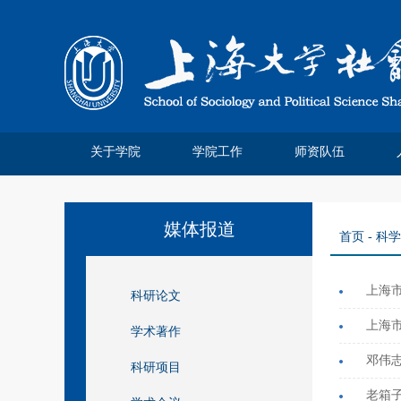
关于学院
学院工作
师资队伍
学院简介
院系领导
系所介绍
系庆四十
管理分工
离退休工作
系庆公告
系庆贺信
社院人说
党务公开
院务公开
工会妇委
领军人才
教师名录
特聘教授
博士后站
师资招聘
荣休教师
永远怀念
媒体报道
首页
-
科学
上海
科研论文
上海
学术著作
邓伟
科研项目