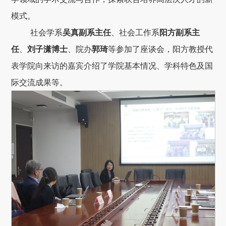
模式。
社会学系
吴真副系主任
、社会工作系
阳方副系主
任
、
刘子潇博士
、院办
郭琦
等参加了
座谈会，阳方教授代
表学院向来访的嘉宾介绍了学院基本情况、学科特色及国
际交流成果等。