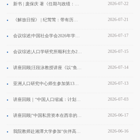
2026-07-22
新书 | 庞保庆 著《任期与政绩：中国县级政府的“隐形之手”》
2026-07-21
《解放日报》 | 纪莺莺：带有历史视野的社区调查的三重意义
2026-07-17
会议综述|中国社会学会2026年学术年会“第六届县域社会学”论坛圆满召开
2026-07-15
会议综述|人口学研究所顺利主办2026年中国人口学会年会国际人口迁移分论坛
2026-07-14
讲座回顾|汪段泳教授讲座《以“鱼”易“渔”：以中刚（金）发展合作为例》顺利举行
2026-07-13
亚洲人口研究中心师生参加第13届国际人口地理大会
2026-07-03
讲座回顾｜“中国人口缩减：计划生育政策、社会变迁与生育率下降”
2026-06-17
讲座回顾|“中国私营资本在西非的国际化进程”讲座纪要
2026-06-16
我院教师赴湘潭大学参加“伙伴高校”合作推进会