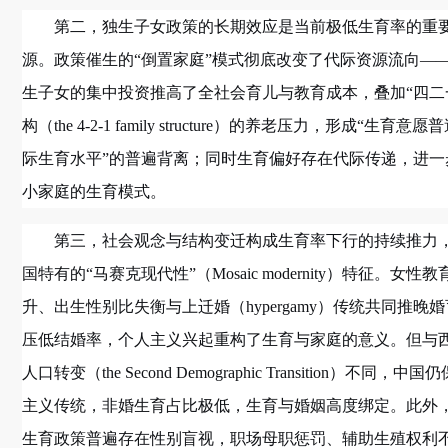
第二，独生子女政策的长期效应是当前极低生育率的重
源。政策催生的“倒置家庭”模式彻底改变了代际资源流向—
生子女的集中投资推高了全社会育儿与教育成本，叠加“四二
构（the 4-2-1 family structure）的养老压力，形成“生育意
际生育水平”的普遍背离；同时生育偏好存在代际传递，进一
小家庭的生育模式。
第三，社会观念与结构变迁构成生育率下行的持续推力
国特有的“马赛克现代性”（Mosaic modernity）特征。女性
升、出生性别比失衡与上迁婚（hypergamy）传统共同推晚
压低结婚率，个人主义兴起重构了生育与家庭的意义。但与
人口转变（the Second Demographic Transition）不同，
主义传统，非婚生育占比极低，生育与婚姻高度绑定。此外
生育政策普遍存在性别盲视，职场母职惩罚、辅助生殖权利