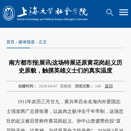
首页
-
媒体报道
- 正文
南方都市报|展讯|这场特展还原黄花岗起义历
史原貌，触摸英雄义士们的真实温度
创建时间：
2026-04-07
莫晓燕
浏览次数：
106
返回
1911年农历三月廿九，黄兴率百余名海内外爱国志
士强攻两广总督衙署，以血肉之躯冲击千年帝制，这场悲
壮的起义被后世称作黄花岗起义。孙中山曾盛赞此役“直
可惊天地，泣鬼神，与武昌革命之役并寿”。2026年3月29