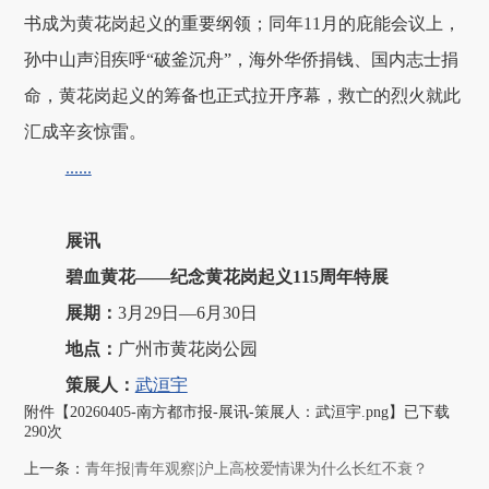
书成为黄花岗起义的重要纲领；同年11月的庇能会议上，
孙中山声泪疾呼“破釜沉舟”，海外华侨捐钱、国内志士捐
命，黄花岗起义的筹备也正式拉开序幕，救亡的烈火就此
汇成辛亥惊雷。
......
展讯
碧血黄花——纪念黄花岗起义115周年特展
展期：
3月29日—6月30日
地点：
广州市黄花岗公园
策展人：
武洹宇
附件【
20260405-南方都市报-展讯-策展人：武洹宇.png
】已下载
290
次
上一条：
青年报|青年观察|沪上高校爱情课为什么长红不衰？