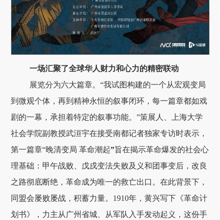
一场汇聚了全球华人财力和心力的精密联动
展览分为六大篇章。“我试图构建的一个从宏观变局
到微观个体，再到精神永恒的叙事闭环，每一篇章都如戏
剧的一幕，承担着特定的叙事功能。”策展人、上海大学
社会学院副教授武洹宇在接受南都记者独家专访时表示，
第一篇章“晚清变局 革命潮起
”
旨在揭示革命爆发的社会心
理基础：甲午战败、戊戌变法失败及义和团事变后，改良
之路彻底断绝，革命成为唯一的救亡出口。在此背景下，
同盟会屡败屡战，积蓄力量。1910年，黄兴写下《革命计
划书》，力主从广州省城、从军队入手发动起义，这份手