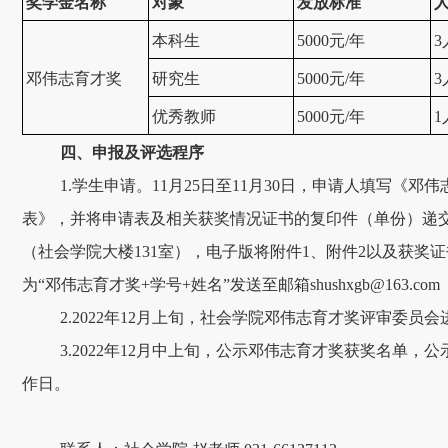
奖学金名称
对象
发放标准
本科生
5000元/年
邓伟志育才奖
研究生
5000元/年
3
优秀教师
5000元/年
1
四、申报及评选程序
1.学生申请。11月25日至11月30日，申请人填写《邓
表》，并将申请表及相关获奖情况证书的复印件（单份）递
（社会学院大楼131室），电子版将附件1、附件2以及获奖
为“邓伟志育才奖+学号+姓名”发送至邮箱shushxgb@163.com
2.2022年12月上旬，社会学院邓伟志育才奖评审委员
3.2022年12月中上旬，公示邓伟志育才奖获奖名单，
作日。