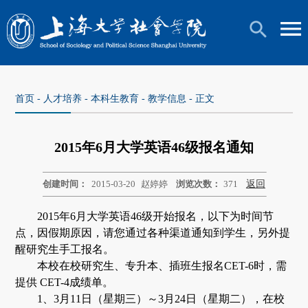
首页
-
人才培养
-
本科生教育
-
教学信息
- 正文
2015年6月大学英语46级报名通知
创建时间：
2015-03-20
赵婷婷
浏览次数：
371
返回
2015
年
6
月大学英语
46
级开始报名，以下为时间节
点，因假期原因，请您通过各种渠道通知到学生，另外提
醒研究生手工报名。
本校在校研究生、专升本、插班生报名
CET-6
时，需
提供
CET-4
成绩单。
1
、
3
月
11
日
（星期三）～
3
月
24
日
（星期二），在校