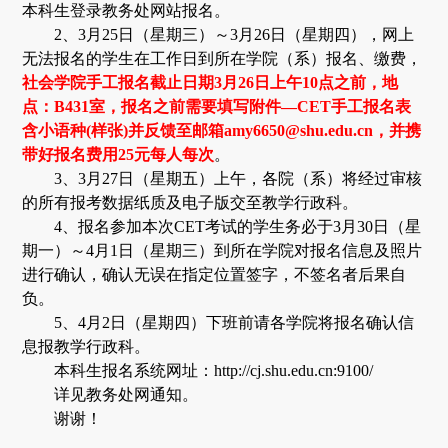
本科生登录教务处网站报名。
2
、
3
月
25
日
（星期三）～
3
月
26
日
（星期四），网上
无法报名的学生在工作日到所在学院（系）报名、缴费，
社会学院手工报名截止日期
3
月
26
日
上午
10
点之前，地
点：
B431
室，报名之前需要填写附件—
CET
手工报名表
含小语种
(
样张
)
并反馈至邮箱
amy6650@shu.edu.cn
，并携
带好报名费用
25
元每人每次
。
3
、
3
月
27
日
（星期五）上午，各院（系）将经过审核
的所有报考数据纸质及电子版交至教学行政科。
4
、报名参加本次
CET
考试的学生务必于
3
月
30
日
（星
期一）～
4
月
1
日
（星期三）到所在学院对报名信息及照片
进行确认，确认无误在指定位置签字，不签名者后果自
负。
5
、
4
月
2
日
（星期四）下班前请各学院将报名确认信
息报教学行政科。
本科生报名系统网址：
http://cj.shu.edu.cn:9100/
详见教务处网通知。
谢谢！