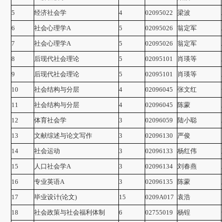
5
经济社会学
4
02095022
梁波
6
社会心理学A
5
02095026
翁定军
7
社会心理学A
5
02095026
翁定军
8
后现代社会理论
5
02095101
肖瑛等
9
后现代社会理论
5
02095101
肖瑛等
10
社会结构与分层
4
02096045
张文红
11
社会结构与分层
4
02096045
陈蒙
12
体育社会学
3
02096059
陆小聪
13
文献综述与论文写作
3
02096130
严俊
14
社会运动
3
02096133
杨红伟
15
人口社会学A
3
02096134
刘春燕
16
专业英语A
3
02096135
陈蒙
17
毕业设计(论文)
15
0209A017
袁浩
18
社会政策与社会福利体制
6
02755019
杨锃