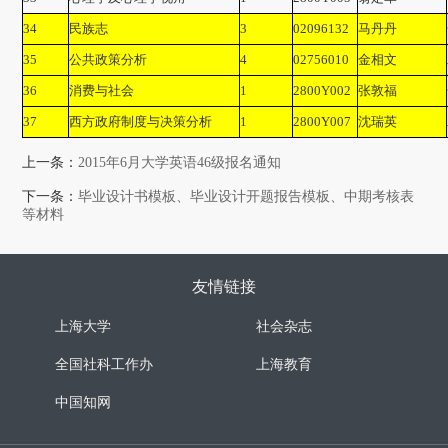
34
民族志
3
02096132
马丹丹
35
公共政策分析
4
02756010
金相文
36
消费与社会
1
2800Y002
张敦福
37
西方政府制度与决策分析
1
2800Y007
沈瑞英
上一条：
2015年6月大学英语46级报名通知
下一条：
毕业设计书模板、毕业设计开题报告模板、中期考核表
等材料
友情链接
上海大学
社会杂志
全国社科工作办
上海教育
中国知网