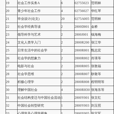
19
社会工作实务A
6
02755023
范明林
20
青少年社会工作
4
02756027
华红琴
21
毕业设计(论文)
20
0275A005
范明林
22
社会学经典导读
2
2800D001
金桥
23
领导科学与艺术
2
2800J001
钱海梅
24
文化人类学入门
2
2800R200
张江华
25
日常生活中的社会学
2
2800R801
甄志宏
26
社会学的想象力
2
2800R802
肖瑛等
27
电影与社会
2
2800R805
张敦福
28
社会学思维
2
2800R807
耿敬等
29
积极心理学
2
2800R808
程明明等
30
理解中国社会
4
2800RH30
张海东等
31
社会结构变迁与中国社会流动
1
2800Y001
张文红
32
中国社会转型研究
1
2800Y003
刘玉照
33
心理学及心理学视角
1
2800Y005
翁定军