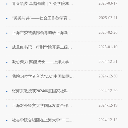
2025-03-17
青春筑梦 卓越领航｜社会学院2025年学生荣誉奖学金颁奖典礼举行
2025-03-11
“美美与共”——社会工作教学育人经验交流会举行
2025-02-26
上海市委统战部领导调研上海新的社会阶层研究中心
2025-01-10
成旦红书记一行到学院开展二级学院党委全覆盖调研
2024-12-31
凝心聚力 赋能成长——上海大学社会学院班导师工作交流会顺利召开
2024-12-30
我院14位学者入选“2024中国知网高被引学者Top1%”榜单
2024-12-20
张海东教授获2024年度国家社科基金重大项目立项
2024-12-19
上海对外经贸大学国际发展合作研究院和研究生院一行来院调研访问上海大学经济社会学与跨国企业研究中心
2024-12-12
社会学院合唱团在上海大学“一二·九”主题合唱比赛中倾情献唱《映山红》