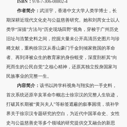
ISBN
：
978-7-306-08802-4
作者简介：
武洹宇，香港中文大学人类学博士，长
期深耕近现代文化史与公益慈善研究。她和刘芮女士以人
类学“深描”方法与“历史现场田野”视角，穿梭于广州历史
旧址与浩繁史料之间，挖掘大量未公开高清历史图片与珍
稀文献，重构徐宗汉从香山豪门千金到倾家救国的革命
者、再到泽被众生的教育家的身份蜕变，深度剖析其“向
死而生的公民自觉”之核心精神，还原其独立投身国家与
民族事业的完整一生。
内容简介：
该书以跨学科视角与翔实的一手史料，
首次系统还原辛亥革命巾帼志士徐宗汉的完整人生轨迹，
打破其长期被“黄兴夫人”等标签遮蔽的叙事困境，填补学
界关于徐宗汉专题研究的空白，为近代中国革命史、女性
史与公益慈善史等多个领域的研究提供交叉融合的新思