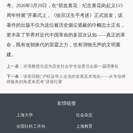
考。2026年3月29日，在“碧血黄花：纪念黄花岗起义115
周年特展”开幕式上，《徐宗汉生平考述》正式首发，该
著作的出版不仅为这位被历史烟尘遮蔽的巾帼志士正名，
更丰富了学界对近代中国革命的多层次认知——真正的革
命，既有改朝换代的雷霆之力，也有润物无声的文明重
建。
上一条：
肖瑛教授当选为历史社会学专业委员会新一届理事长
下一条：
讲座回顾|“卢旺达华人企业的发展及本地化——从专业律
师服务的角度来思考”讲座纪要
友情链接
上海大学
社会杂志
全国社科工作办
上海教育