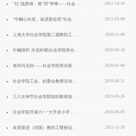
2021-10-18
“社”战群雄，谁“羽”争锋——社会学院首届师生羽毛球赛顺利举行
2021-03-09
“巾帼心向党，奋进新征程”社会学院“三八”国际劳动妇女节庆祝活动圆满举办
2020-11-06
上海大学社会学院第二届教职工全体大会第四次会议顺利举行
2020-03-10
巾帼情怀 共克时艰|社会学院举办别开生面的线上女神节活动
2020-01-04
有间与无间——社会学院举办家庭关系讲座与亲子营活动
2019-06-21
社会学院工会、妇委会教师活动暨六一儿童节消防安全主题教育活动顺利开展
2019-03-26
三八女神节社会学院组织教师游览上海辰山植物园
2018-06-05
社会学院开展六一“大手牵小手，引领童年走”主题活动
2015-11-30
欢迎新进（回国）教职工暨校运会（教职工组）首金总结会