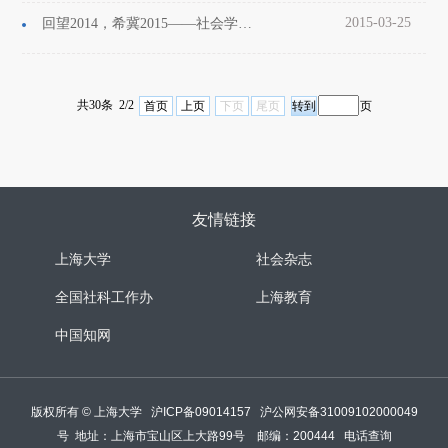
2015-03-25
回望2014，希冀2015——社会学院2015年新年迎新总结大会暨师生趣味运动会顺利举行
共30条 2/2
首页
上页
下页
尾页
页
友情链接
上海大学
社会杂志
全国社科工作办
上海教育
中国知网
版权所有 ©
上海大学
沪ICP备09014157
沪公网安备31009102000049
号
地址：上海市宝山区上大路99号 邮编：200444
电话查询